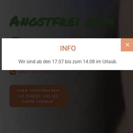
Angstfrei zum
Zahnarzt!
×
INFO
Vereinbaren Sie gleich einen Termin unter:
Wir sind ab den 17.07 bis zum 14.08 im Urlaub.
030 - 621 40 07
ODER VEREINBAREN
SIE DIREKT ONLINE
EINEN TERMIN!